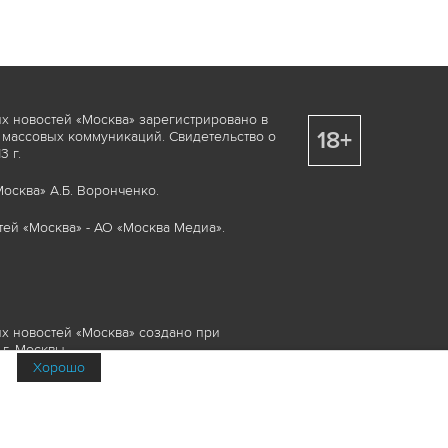
х новостей «Москва» зарегистрировано в
18+
 массовых коммуникаций. Свидетельство о
 г.
осква» А.Б. Воронченко.
ей «Москва» - АО «Москва Медиа».
х новостей «Москва» создано при
г. Москвы.
Хорошо
няемые элементы, включая, но, не
изображения и пр., которые охраняются в
и смежных правах. Любое использование
ие или опубликование, обязательно должно