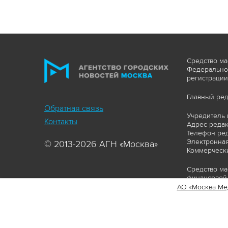
Средство ма
Федеральной
регистрации
Главный ред
Обратная связь
Учредитель 
Контакты
Адрес редакц
Телефон ред
Электронная
© 2013-2026 АГН «Москва»
Коммерчески
Средство ма
финансовой 
АО «Москва Ме
Сайт https:
ограничивая
соответстви
материалов 