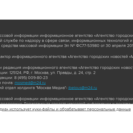
ссовой информации информационное агентство «Агентство городски
 службе по надзору в сфере связи, информационных технологий и
 средства массовой информации Эл № ФС77-53980 от 30 апреля 2013
актор информационного агентства «Агентство городских новостей «М
и редакция информационного агентства «Агентство городских новост
ии: 125124, РФ, г. Москва, ул. Правды, д. 24, стр. 2
акции: 8 (495) 009-80-23
 почта:
mosmed@m24.ru
й отдел холдинга "Москва Медиа"-
ibelous@m24.ru
ссовой информации информационное агентство «Агентство городски
поддержке Департамента средств массовой информации и рекламы 
диа» использует куки-файлы и обрабатывает персональные данные
//www.mskagency.ru содержит материалы, товарные знаки и иные охра
сь: тексты, фотографии, аудио и/или видеоматериалы, графические 
и с законодательством Российской Федерации об авторском праве 
сайта www.mskagency.ru , в том числе, копирование, распространен