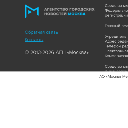
Средство ма
Федеральной
регистрации
Главный ред
Обратная связь
Учредитель 
Контакты
Адрес редакц
Телефон ред
Электронная
© 2013-2026 АГН «Москва»
Коммерчески
Средство ма
финансовой 
АО «Москва Ме
Сайт https:
ограничивая
соответстви
материалов 
сопровождат
www.mskagen
Пользовател
Политика о