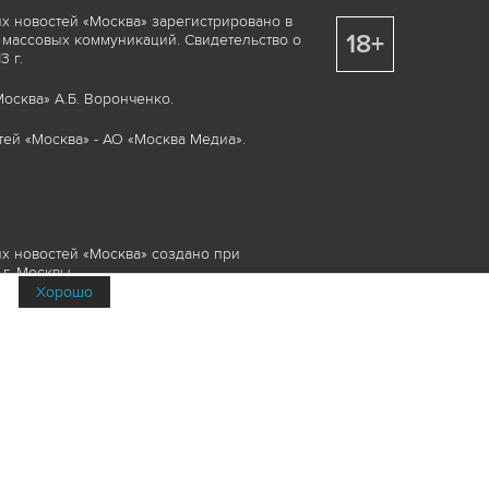
х новостей «Москва» зарегистрировано в
18+
 массовых коммуникаций. Свидетельство о
 г.
осква» А.Б. Воронченко.
ей «Москва» - АО «Москва Медиа».
х новостей «Москва» создано при
г. Москвы.
Хорошо
няемые элементы, включая, но, не
изображения и пр., которые охраняются в
и смежных правах. Любое использование
ие или опубликование, обязательно должно
Медиа», а также гиперссылкой на сайт
йта www.mskagency.ru не допускается.
их новостей «Москва»