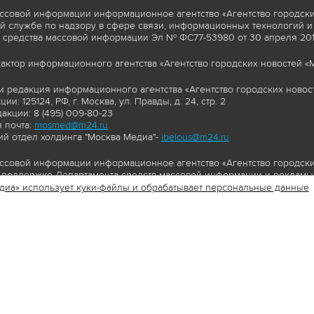
ссовой информации информационное агентство «Агентство городски
 службе по надзору в сфере связи, информационных технологий и
 средства массовой информации Эл № ФС77-53980 от 30 апреля 2013
актор информационного агентства «Агентство городских новостей «М
и редакция информационного агентства «Агентство городских новост
ии: 125124, РФ, г. Москва, ул. Правды, д. 24, стр. 2
акции: 8 (495) 009-80-23
 почта:
mosmed@m24.ru
й отдел холдинга "Москва Медиа"-
ibelous@m24.ru
ссовой информации информационное агентство «Агентство городски
поддержке Департамента средств массовой информации и рекламы 
диа» использует куки-файлы и обрабатывает персональные данные
//www.mskagency.ru содержит материалы, товарные знаки и иные охра
сь: тексты, фотографии, аудио и/или видеоматериалы, графические 
и с законодательством Российской Федерации об авторском праве 
сайта www.mskagency.ru , в том числе, копирование, распространен
ься знаком копирайт со ссылкой на правообладателя © АО «Москва 
cy.ru как на первоисточник информации. Переработка материалов са
ьское соглашение об использовании материалов Агентства городск
бработки персональных данных