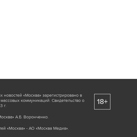
х новостей «Москва» зарегистрировано в
18+
 массовых коммуникаций. Свидетельство о
 г.
осква» А.Б. Воронченко.
ей «Москва» - АО «Москва Медиа».