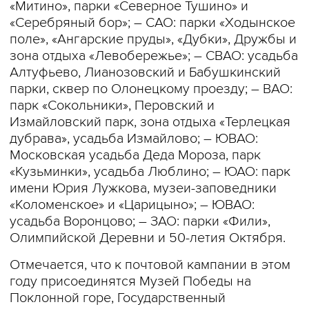
«Митино», парки «Северное Тушино» и
«Серебряный бор»; – САО: парки «Ходынское
поле», «Ангарские пруды», «Дубки», Дружбы и
зона отдыха «Левобережье»; – СВАО: усадьба
Алтуфьево, Лианозовский и Бабушкинский
парки, сквер по Олонецкому проезду; – ВАО:
парк «Сокольники», Перовский и
Измайловский парк, зона отдыха «Терлецкая
дубрава», усадьба Измайлово; – ЮВАО:
Московская усадьба Деда Мороза, парк
«Кузьминки», усадьба Люблино; – ЮАО: парк
имени Юрия Лужкова, музеи-заповедники
«Коломенское» и «Царицыно»; – ЮВАО:
усадьба Воронцово; – ЗАО: парки «Фили»,
Олимпийской Деревни и 50-летия Октября.
Отмечается, что к почтовой кампании в этом
году присоединятся Музей Победы на
Поклонной горе, Государственный