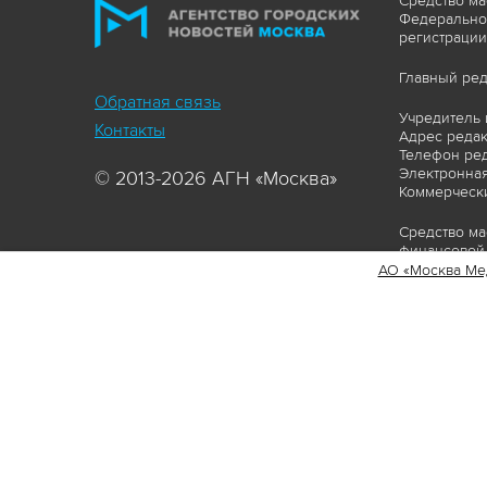
Средство ма
Федеральной
регистрации
Главный ред
Обратная связь
Учредитель 
Контакты
Адрес редакц
Телефон ред
Электронная
© 2013-2026 АГН «Москва»
Коммерчески
Средство ма
финансовой 
АО «Москва Ме
Сайт https:
ограничивая
соответстви
материалов 
сопровождат
www.mskagen
Пользовател
Политика о