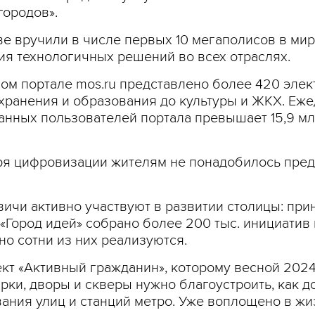
городов».
е вручили в числе первых 10 мегаполисов в мир
я технологичных решений во всех отраслях.
ом портале mos.ru представлено более 420 элек
хранения и образования до культуры и ЖКХ. Еж
анных пользователей портала превышает 15,9 мл
аря цифровизации жителям не понадобилось пре
ичи активно участвуют в развитии столицы: пр
Город идей» собрано более 200 тыс. инициатив 
но сотни из них реализуются.
т «Активный гражданин», которому весной 2024 г
ки, дворы и скверы нужно благоустроить, как д
вания улиц и станций метро. Уже воплощено в жи