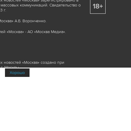
х новостей «Москва» зарегистрировано в
18+
 массовых коммуникаций. Свидетельство о
 г.
осква» А.Б. Воронченко.
ей «Москва» - АО «Москва Медиа».
х новостей «Москва» создано при
г. Москвы.
Хорошо
няемые элементы, включая, но, не
изображения и пр., которые охраняются в
и смежных правах. Любое использование
ие или опубликование, обязательно должно
Медиа», а также гиперссылкой на сайт
йта www.mskagency.ru не допускается.
их новостей «Москва»