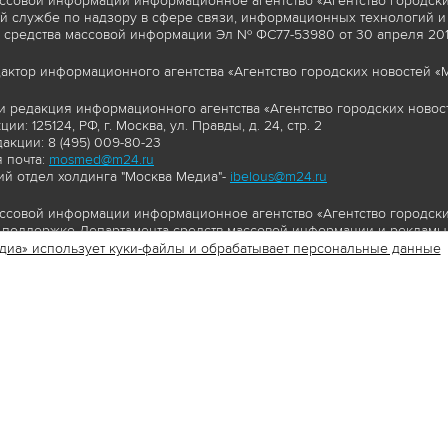
ссовой информации информационное агентство «Агентство городски
 службе по надзору в сфере связи, информационных технологий и
 средства массовой информации Эл № ФС77-53980 от 30 апреля 2013
актор информационного агентства «Агентство городских новостей «М
и редакция информационного агентства «Агентство городских новост
ии: 125124, РФ, г. Москва, ул. Правды, д. 24, стр. 2
акции: 8 (495) 009-80-23
 почта:
mosmed@m24.ru
й отдел холдинга "Москва Медиа"-
ibelous@m24.ru
ссовой информации информационное агентство «Агентство городски
поддержке Департамента средств массовой информации и рекламы 
диа» использует куки-файлы и обрабатывает персональные данные
//www.mskagency.ru содержит материалы, товарные знаки и иные охра
сь: тексты, фотографии, аудио и/или видеоматериалы, графические 
и с законодательством Российской Федерации об авторском праве 
сайта www.mskagency.ru , в том числе, копирование, распространен
ься знаком копирайт со ссылкой на правообладателя © АО «Москва 
cy.ru как на первоисточник информации. Переработка материалов са
ьское соглашение об использовании материалов Агентства городск
бработки персональных данных