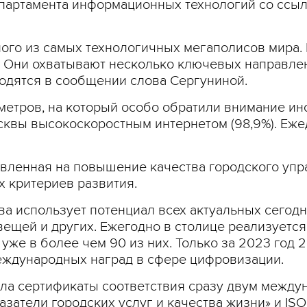
партамента информационных технологий со ссыл
ного из самых технологичных мегаполисов мира.
. Они охватывают несколько ключевых направле
водятся в сообщении слова Сергуниной.
метров, на который особо обратили внимание ин
сквы высокоскоростным интернетом (98,9%). Еж
авленная на повышение качества городского упр
 критериев развития.
ва использует потенциал всех актуальных сегодн
вещей и других. Ежегодно в столице реализуется
уже в более чем 90 из них. Только за 2023 год 
еждународных наград в сфере цифровизации.
ила сертификаты соответствия сразу двум между
затели городских услуг и качества жизни» и ISO