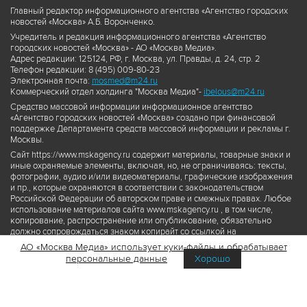
Главный редактор информационного агентства «Агентство городских
новостей «Москва» А.Б. Воронченко.
Учредитель и редакция информационного агентства «Агентство
городских новостей «Москва» - АО «Москва Медиа».
Адрес редакции: 125124, РФ, г. Москва, ул. Правды, д. 24, стр. 2
Телефон редакции: 8 (495) 009-80-23
Электронная почта:
mosmed@m24.ru
Коммерческий отдел холдинга "Москва Медиа"-
ibelous@m24.ru
Средство массовой информации информационное агентство
«Агентство городских новостей «Москва» создано при финансовой
поддержке Департамента средств массовой информации и рекламы г.
Москвы.
Сайт https://www.mskagency.ru содержит материалы, товарные знаки и
иные охраняемые элементы, включая, но, не ограничиваясь: тексты,
фотографии, аудио и/или видеоматериалы, графические изображения
и пр., которые охраняются в соответствии с законодательством
Российской Федерации об авторском праве и смежных правах. Любое
использование материалов сайта www.mskagency.ru , в том числе,
копирование, распространение или опубликование, обязательно
должно сопровождаться знаком копирайт со ссылкой на
правообладателя © АО «Москва Медиа», а также гиперссылкой на сайт
АО «Москва Медиа» использует куки-файлы и обрабатывает
www.mskagency.ru как на первоисточник информации. Переработка
персональные данные
Хорошо
материалов сайта www.mskagency.ru не допускается.
Пользовательское соглашение об использовании материалов
Агентства городских новостей «Москва»
Политика обработки персональных данных