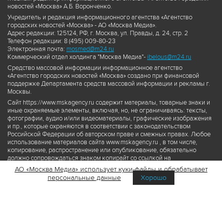
новостей «Москва» А.Б. Воронченко.
Учредитель и редакция информационного агентства «Агентство
городских новостей «Москва» - АО «Москва Медиа».
Адрес редакции: 125124, РФ, г. Москва, ул. Правды, д. 24, стр. 2
Телефон редакции: 8 (495) 009-80-23
Электронная почта:
mosmed@m24.ru
Коммерческий отдел холдинга "Москва Медиа"-
ibelous@m24.ru
Средство массовой информации информационное агентство
«Агентство городских новостей «Москва» создано при финансовой
поддержке Департамента средств массовой информации и рекламы г.
Москвы.
Сайт https://www.mskagency.ru содержит материалы, товарные знаки и
иные охраняемые элементы, включая, но, не ограничиваясь: тексты,
фотографии, аудио и/или видеоматериалы, графические изображения
и пр., которые охраняются в соответствии с законодательством
Российской Федерации об авторском праве и смежных правах. Любое
использование материалов сайта www.mskagency.ru , в том числе,
копирование, распространение или опубликование, обязательно
должно сопровождаться знаком копирайт со ссылкой на
правообладателя © АО «Москва Медиа», а также гиперссылкой на сайт
АО «Москва Медиа» использует куки-файлы и обрабатывает
www.mskagency.ru как на первоисточник информации. Переработка
персональные данные
Хорошо
материалов сайта www.mskagency.ru не допускается.
Пользовательское соглашение об использовании материалов
Агентства городских новостей «Москва»
Политика обработки персональных данных