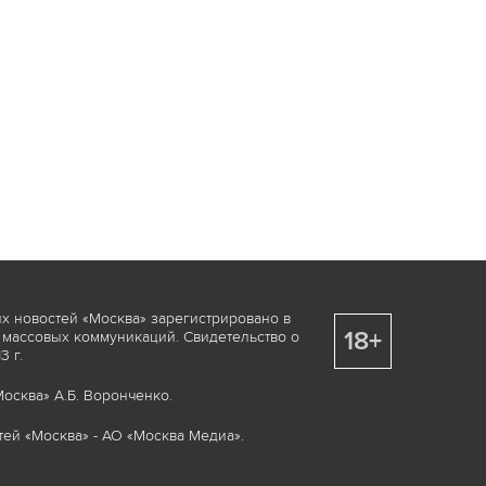
х новостей «Москва» зарегистрировано в
18+
 массовых коммуникаций. Свидетельство о
 г.
осква» А.Б. Воронченко.
ей «Москва» - АО «Москва Медиа».