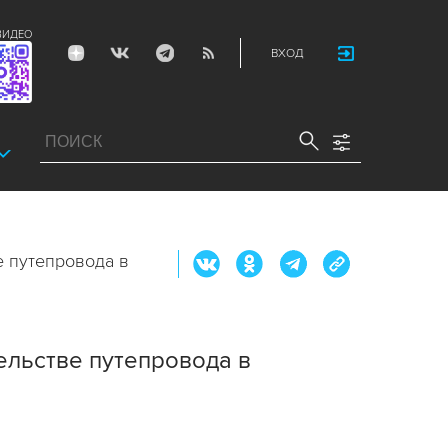
ВИДЕО
ВХОД
е путепровода в
ельстве путепровода в