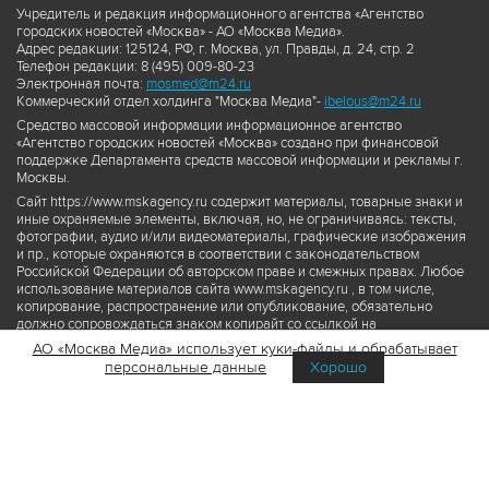
Учредитель и редакция информационного агентства «Агентство
городских новостей «Москва» - АО «Москва Медиа».
Адрес редакции: 125124, РФ, г. Москва, ул. Правды, д. 24, стр. 2
Телефон редакции: 8 (495) 009-80-23
Электронная почта:
mosmed@m24.ru
Коммерческий отдел холдинга "Москва Медиа"-
ibelous@m24.ru
Средство массовой информации информационное агентство
«Агентство городских новостей «Москва» создано при финансовой
поддержке Департамента средств массовой информации и рекламы г.
Москвы.
Сайт https://www.mskagency.ru содержит материалы, товарные знаки и
иные охраняемые элементы, включая, но, не ограничиваясь: тексты,
фотографии, аудио и/или видеоматериалы, графические изображения
и пр., которые охраняются в соответствии с законодательством
Российской Федерации об авторском праве и смежных правах. Любое
использование материалов сайта www.mskagency.ru , в том числе,
копирование, распространение или опубликование, обязательно
должно сопровождаться знаком копирайт со ссылкой на
правообладателя © АО «Москва Медиа», а также гиперссылкой на сайт
АО «Москва Медиа» использует куки-файлы и обрабатывает
www.mskagency.ru как на первоисточник информации. Переработка
персональные данные
Хорошо
материалов сайта www.mskagency.ru не допускается.
Пользовательское соглашение об использовании материалов
Агентства городских новостей «Москва»
Политика обработки персональных данных