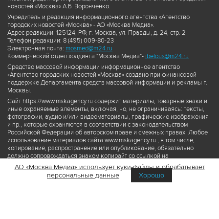
новостей «Москва» А.Б. Воронченко.
Учредитель и редакция информационного агентства «Агентство
городских новостей «Москва» - АО «Москва Медиа».
Адрес редакции: 125124, РФ, г. Москва, ул. Правды, д. 24, стр. 2
Телефон редакции: 8 (495) 009-80-23
Электронная почта:
mosmed@m24.ru
Коммерческий отдел холдинга "Москва Медиа"-
ibelous@m24.ru
Средство массовой информации информационное агентство
«Агентство городских новостей «Москва» создано при финансовой
поддержке Департамента средств массовой информации и рекламы г.
Москвы.
Сайт https://www.mskagency.ru содержит материалы, товарные знаки и
иные охраняемые элементы, включая, но, не ограничиваясь: тексты,
фотографии, аудио и/или видеоматериалы, графические изображения
и пр., которые охраняются в соответствии с законодательством
Российской Федерации об авторском праве и смежных правах. Любое
использование материалов сайта www.mskagency.ru , в том числе,
копирование, распространение или опубликование, обязательно
должно сопровождаться знаком копирайт со ссылкой на
правообладателя © АО «Москва Медиа», а также гиперссылкой на сайт
АО «Москва Медиа» использует куки-файлы и обрабатывает
www.mskagency.ru как на первоисточник информации. Переработка
персональные данные
Хорошо
материалов сайта www.mskagency.ru не допускается.
Пользовательское соглашение об использовании материалов
Агентства городских новостей «Москва»
Политика обработки персональных данных