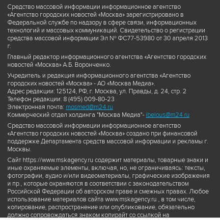
Средство массовой информации информационное агентство
«Агентство городских новостей «Москва» зарегистрировано в
Федеральной службе по надзору в сфере связи, информационных
технологий и массовых коммуникаций. Свидетельство о регистрации
средства массовой информации Эл № ФС77-53980 от 30 апреля 2013
г.
Главный редактор информационного агентства «Агентство городских
новостей «Москва» А.Б. Воронченко.
Учредитель и редакция информационного агентства «Агентство
городских новостей «Москва» - АО «Москва Медиа».
Адрес редакции: 125124, РФ, г. Москва, ул. Правды, д. 24, стр. 2
Телефон редакции: 8 (495) 009-80-23
Электронная почта:
mosmed@m24.ru
Коммерческий отдел холдинга "Москва Медиа"-
ibelous@m24.ru
Средство массовой информации информационное агентство
«Агентство городских новостей «Москва» создано при финансовой
поддержке Департамента средств массовой информации и рекламы г.
Москвы.
Сайт https://www.mskagency.ru содержит материалы, товарные знаки и
иные охраняемые элементы, включая, но, не ограничиваясь: тексты,
фотографии, аудио и/или видеоматериалы, графические изображения
и пр., которые охраняются в соответствии с законодательством
Российской Федерации об авторском праве и смежных правах. Любое
использование материалов сайта www.mskagency.ru , в том числе,
копирование, распространение или опубликование, обязательно
должно сопровождаться знаком копирайт со ссылкой на