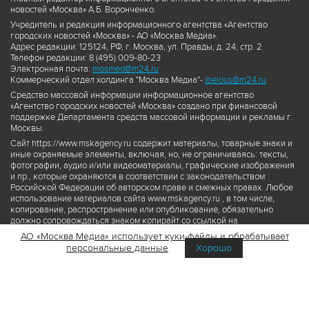
новостей «Москва» А.Б. Воронченко.
Учредитель и редакция информационного агентства «Агентство
городских новостей «Москва» - АО «Москва Медиа».
Адрес редакции: 125124, РФ, г. Москва, ул. Правды, д. 24, стр. 2
Телефон редакции: 8 (495) 009-80-23
Электронная почта:
mosmed@m24.ru
Коммерческий отдел холдинга "Москва Медиа"-
ibelous@m24.ru
Средство массовой информации информационное агентство
«Агентство городских новостей «Москва» создано при финансовой
поддержке Департамента средств массовой информации и рекламы г.
Москвы.
Сайт https://www.mskagency.ru содержит материалы, товарные знаки и
иные охраняемые элементы, включая, но, не ограничиваясь: тексты,
фотографии, аудио и/или видеоматериалы, графические изображения
и пр., которые охраняются в соответствии с законодательством
Российской Федерации об авторском праве и смежных правах. Любое
использование материалов сайта www.mskagency.ru , в том числе,
копирование, распространение или опубликование, обязательно
должно сопровождаться знаком копирайт со ссылкой на
правообладателя © АО «Москва Медиа», а также гиперссылкой на сайт
АО «Москва Медиа» использует куки-файлы и обрабатывает
www.mskagency.ru как на первоисточник информации. Переработка
персональные данные
Хорошо
материалов сайта www.mskagency.ru не допускается.
Пользовательское соглашение об использовании материалов
Агентства городских новостей «Москва»
Политика обработки персональных данных