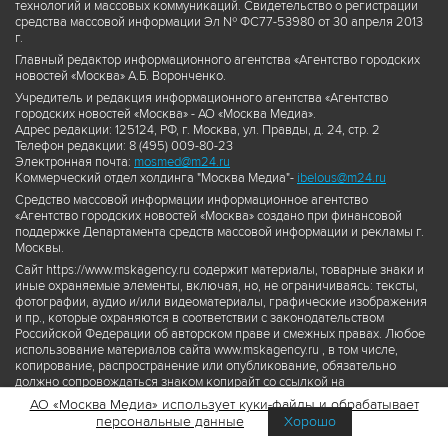
технологий и массовых коммуникаций. Свидетельство о регистрации
средства массовой информации Эл № ФС77-53980 от 30 апреля 2013
г.
Главный редактор информационного агентства «Агентство городских
новостей «Москва» А.Б. Воронченко.
Учредитель и редакция информационного агентства «Агентство
городских новостей «Москва» - АО «Москва Медиа».
Адрес редакции: 125124, РФ, г. Москва, ул. Правды, д. 24, стр. 2
Телефон редакции: 8 (495) 009-80-23
Электронная почта:
mosmed@m24.ru
Коммерческий отдел холдинга "Москва Медиа"-
ibelous@m24.ru
Средство массовой информации информационное агентство
«Агентство городских новостей «Москва» создано при финансовой
поддержке Департамента средств массовой информации и рекламы г.
Москвы.
Сайт https://www.mskagency.ru содержит материалы, товарные знаки и
иные охраняемые элементы, включая, но, не ограничиваясь: тексты,
фотографии, аудио и/или видеоматериалы, графические изображения
и пр., которые охраняются в соответствии с законодательством
Российской Федерации об авторском праве и смежных правах. Любое
использование материалов сайта www.mskagency.ru , в том числе,
копирование, распространение или опубликование, обязательно
должно сопровождаться знаком копирайт со ссылкой на
правообладателя © АО «Москва Медиа», а также гиперссылкой на сайт
АО «Москва Медиа» использует куки-файлы и обрабатывает
www.mskagency.ru как на первоисточник информации. Переработка
персональные данные
Хорошо
материалов сайта www.mskagency.ru не допускается.