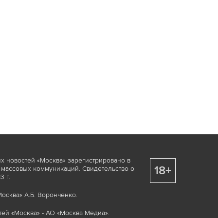
х новостей «Москва» зарегистрировано в
18+
 массовых коммуникаций. Свидетельство о
 г.
осква» А.Б. Воронченко.
ей «Москва» - АО «Москва Медиа».