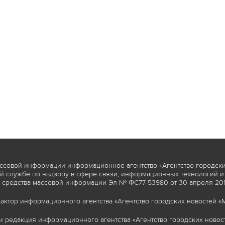
ссовой информации информационное агентство «Агентство городски
 службе по надзору в сфере связи, информационных технологий и
 средства массовой информации Эл № ФС77-53980 от 30 апреля 2013
актор информационного агентства «Агентство городских новостей «М
и редакция информационного агентства «Агентство городских новост