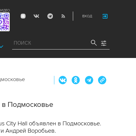
ВИДЕО
ВХОД
одмосковье
н в Подмосковье
 City Hall объявлен в Подмосковье.
ти Андрей Воробьев.