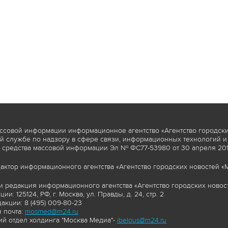
ссовой информации информационное агентство «Агентство городски
 службе по надзору в сфере связи, информационных технологий и
 средства массовой информации Эл № ФС77-53980 от 30 апреля 2013
актор информационного агентства «Агентство городских новостей «М
и редакция информационного агентства «Агентство городских новост
ии: 125124, РФ, г. Москва, ул. Правды, д. 24, стр. 2
акции: 8 (495) 009-80-23
 почта:
mosmed@m24.ru
й отдел холдинга "Москва Медиа"-
ibelous@m24.ru