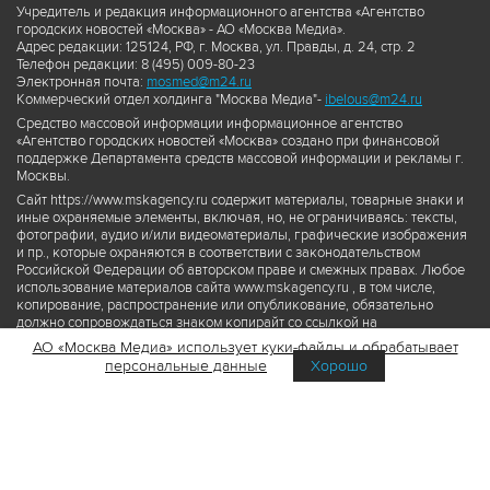
Учредитель и редакция информационного агентства «Агентство
городских новостей «Москва» - АО «Москва Медиа».
Адрес редакции: 125124, РФ, г. Москва, ул. Правды, д. 24, стр. 2
Телефон редакции: 8 (495) 009-80-23
Электронная почта:
mosmed@m24.ru
Коммерческий отдел холдинга "Москва Медиа"-
ibelous@m24.ru
Средство массовой информации информационное агентство
«Агентство городских новостей «Москва» создано при финансовой
поддержке Департамента средств массовой информации и рекламы г.
Москвы.
Сайт https://www.mskagency.ru содержит материалы, товарные знаки и
иные охраняемые элементы, включая, но, не ограничиваясь: тексты,
фотографии, аудио и/или видеоматериалы, графические изображения
и пр., которые охраняются в соответствии с законодательством
Российской Федерации об авторском праве и смежных правах. Любое
использование материалов сайта www.mskagency.ru , в том числе,
копирование, распространение или опубликование, обязательно
должно сопровождаться знаком копирайт со ссылкой на
правообладателя © АО «Москва Медиа», а также гиперссылкой на сайт
АО «Москва Медиа» использует куки-файлы и обрабатывает
www.mskagency.ru как на первоисточник информации. Переработка
персональные данные
Хорошо
материалов сайта www.mskagency.ru не допускается.
Пользовательское соглашение об использовании материалов
Агентства городских новостей «Москва»
Политика обработки персональных данных