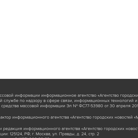
ссовой информации информационное агентство «Агентство городски
 службе по надзору в сфере связи, информационных технологий и
 средства массовой информации Эл № ФС77-53980 от 30 апреля 2013
актор информационного агентства «Агентство городских новостей «М
и редакция информационного агентства «Агентство городских новост
ии: 125124, РФ, г. Москва, ул. Правды, д. 24, стр. 2