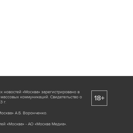
х новостей «Москва» зарегистрировано в
18+
 массовых коммуникаций. Свидетельство о
 г.
осква» А.Б. Воронченко.
ей «Москва» - АО «Москва Медиа».