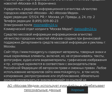
новостей «Москва» А.Б. Воронченко.
Учредитель и редакция информационного агентства «Агентство
городских новостей «Москва» - АО «Москва Медиа».
Адрес редакции: 125124, РФ, г. Москва, ул. Правды, д. 24, стр. 2
Телефон редакции: 8 (495) 009-80-23
Электронная почта:
mosmed@m24.ru
Коммерческий отдел холдинга "Москва Медиа"-
ibelous@m24.ru
Средство массовой информации информационное агентство
«Агентство городских новостей «Москва» создано при финансовой
поддержке Департамента средств массовой информации и рекламы г.
Москвы.
Сайт https://www.mskagency.ru содержит материалы, товарные знаки и
иные охраняемые элементы, включая, но, не ограничиваясь: тексты,
фотографии, аудио и/или видеоматериалы, графические изображения
и пр., которые охраняются в соответствии с законодательством
Российской Федерации об авторском праве и смежных правах. Любое
использование материалов сайта www.mskagency.ru , в том числе,
копирование, распространение или опубликование, обязательно
должно сопровождаться знаком копирайт со ссылкой на
правообладателя © АО «Москва Медиа», а также гиперссылкой на сайт
АО «Москва Медиа» использует куки-файлы и обрабатывает
www.mskagency.ru как на первоисточник информации. Переработка
персональные данные
Хорошо
материалов сайта www.mskagency.ru не допускается.
Пользовательское соглашение об использовании материалов
Агентства городских новостей «Москва»
Политика обработки персональных данных