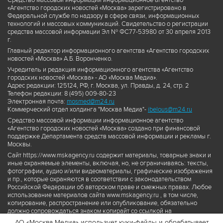
Средство массовой информации информационное агентство
«Агентство городских новостей «Москва» зарегистрировано в
Федеральной службе по надзору в сфере связи, информационных
технологий и массовых коммуникаций. Свидетельство о регистрации
средства массовой информации Эл № ФС77-53980 от 30 апреля 2013
г.
Главный редактор информационного агентства «Агентство городских
новостей «Москва» А.Б. Воронченко.
Учредитель и редакция информационного агентства «Агентство
городских новостей «Москва» - АО «Москва Медиа».
Адрес редакции: 125124, РФ, г. Москва, ул. Правды, д. 24, стр. 2
Телефон редакции: 8 (495) 009-80-23
Электронная почта:
mosmed@m24.ru
Коммерческий отдел холдинга "Москва Медиа"-
ibelous@m24.ru
Средство массовой информации информационное агентство
«Агентство городских новостей «Москва» создано при финансовой
поддержке Департамента средств массовой информации и рекламы г.
Москвы.
Сайт https://www.mskagency.ru содержит материалы, товарные знаки и
иные охраняемые элементы, включая, но, не ограничиваясь: тексты,
фотографии, аудио и/или видеоматериалы, графические изображения
и пр., которые охраняются в соответствии с законодательством
Российской Федерации об авторском праве и смежных правах. Любое
использование материалов сайта www.mskagency.ru , в том числе,
копирование, распространение или опубликование, обязательно
должно сопровождаться знаком копирайт со ссылкой на
правообладателя © АО «Москва Медиа», а также гиперссылкой на сайт
АО «Москва Медиа» использует куки-файлы и обрабатывает