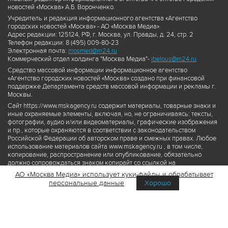
новостей «Москва» А.Б. Воронченко.
Учредитель и редакция информационного агентства «Агентство
городских новостей «Москва» - АО «Москва Медиа».
Адрес редакции: 125124, РФ, г. Москва, ул. Правды, д. 24, стр. 2
Телефон редакции: 8 (495) 009-80-23
Электронная почта:
mosmed@m24.ru
Коммерческий отдел холдинга "Москва Медиа"-
ibelous@m24.ru
Средство массовой информации информационное агентство
«Агентство городских новостей «Москва» создано при финансовой
поддержке Департамента средств массовой информации и рекламы г.
Москвы.
Сайт https://www.mskagency.ru содержит материалы, товарные знаки и
иные охраняемые элементы, включая, но, не ограничиваясь: тексты,
фотографии, аудио и/или видеоматериалы, графические изображения
и пр., которые охраняются в соответствии с законодательством
Российской Федерации об авторском праве и смежных правах. Любое
использование материалов сайта www.mskagency.ru , в том числе,
копирование, распространение или опубликование, обязательно
должно сопровождаться знаком копирайт со ссылкой на
правообладателя © АО «Москва Медиа», а также гиперссылкой на сайт
АО «Москва Медиа» использует куки-файлы и обрабатывает
www.mskagency.ru как на первоисточник информации. Переработка
персональные данные
Хорошо
материалов сайта www.mskagency.ru не допускается.
Пользовательское соглашение об использовании материалов
Агентства городских новостей «Москва»
Политика обработки персональных данных