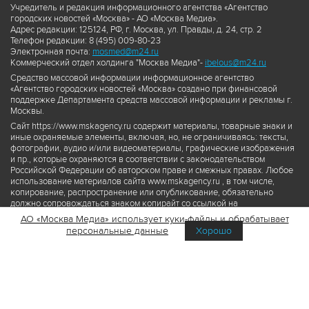
Учредитель и редакция информационного агентства «Агентство
городских новостей «Москва» - АО «Москва Медиа».
Адрес редакции: 125124, РФ, г. Москва, ул. Правды, д. 24, стр. 2
Телефон редакции: 8 (495) 009-80-23
Электронная почта:
mosmed@m24.ru
Коммерческий отдел холдинга "Москва Медиа"-
ibelous@m24.ru
Средство массовой информации информационное агентство
«Агентство городских новостей «Москва» создано при финансовой
поддержке Департамента средств массовой информации и рекламы г.
Москвы.
Сайт https://www.mskagency.ru содержит материалы, товарные знаки и
иные охраняемые элементы, включая, но, не ограничиваясь: тексты,
фотографии, аудио и/или видеоматериалы, графические изображения
и пр., которые охраняются в соответствии с законодательством
Российской Федерации об авторском праве и смежных правах. Любое
использование материалов сайта www.mskagency.ru , в том числе,
копирование, распространение или опубликование, обязательно
должно сопровождаться знаком копирайт со ссылкой на
правообладателя © АО «Москва Медиа», а также гиперссылкой на сайт
АО «Москва Медиа» использует куки-файлы и обрабатывает
www.mskagency.ru как на первоисточник информации. Переработка
персональные данные
Хорошо
материалов сайта www.mskagency.ru не допускается.
Пользовательское соглашение об использовании материалов
Агентства городских новостей «Москва»
Политика обработки персональных данных