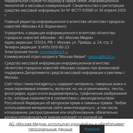
Федеральной службе по надзору в сфере связи, информационных
технологий и массовых коммуникаций. Свидетельство о регистрации
средства массовой информации Эл № ФС77-53980 от 30 апреля 2013
г.
Главный редактор информационного агентства «Агентство городских
новостей «Москва» А.Б. Воронченко.
Учредитель и редакция информационного агентства «Агентство
городских новостей «Москва» - АО «Москва Медиа».
Адрес редакции: 125124, РФ, г. Москва, ул. Правды, д. 24, стр. 2
Телефон редакции: 8 (495) 009-80-23
Электронная почта:
mosmed@m24.ru
Коммерческий отдел холдинга "Москва Медиа"-
ibelous@m24.ru
Средство массовой информации информационное агентство
«Агентство городских новостей «Москва» создано при финансовой
поддержке Департамента средств массовой информации и рекламы г.
Москвы.
Сайт https://www.mskagency.ru содержит материалы, товарные знаки и
иные охраняемые элементы, включая, но, не ограничиваясь: тексты,
фотографии, аудио и/или видеоматериалы, графические изображения
и пр., которые охраняются в соответствии с законодательством
Российской Федерации об авторском праве и смежных правах. Любое
использование материалов сайта www.mskagency.ru , в том числе,
копирование, распространение или опубликование, обязательно
должно сопровождаться знаком копирайт со ссылкой на
правообладателя © АО «Москва Медиа», а также гиперссылкой на сайт
АО «Москва Медиа» использует куки-файлы и обрабатывает
www.mskagency.ru как на первоисточник информации. Переработка
персональные данные
Хорошо
материалов сайта www.mskagency.ru не допускается.