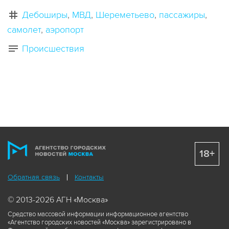
Дебоширы
МВД
Шереметьево
пассажиры
самолет
аэропорт
Происшествия
18+
Обратная связь
Контакты
© 2013-2026 АГН «Москва»
Средство массовой информации информационное агентство
«Агентство городских новостей «Москва» зарегистрировано в