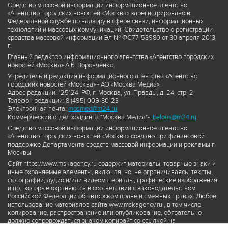
Средство массовой информации информационное агентство
«Агентство городских новостей «Москва» зарегистрировано в
Федеральной службе по надзору в сфере связи, информационных
технологий и массовых коммуникаций. Свидетельство о регистрации
средства массовой информации Эл № ФС77-53980 от 30 апреля 2013
г.
Главный редактор информационного агентства «Агентство городских
новостей «Москва» А.Б. Воронченко.
Учредитель и редакция информационного агентства «Агентство
городских новостей «Москва» - АО «Москва Медиа».
Адрес редакции: 125124, РФ, г. Москва, ул. Правды, д. 24, стр. 2
Телефон редакции: 8 (495) 009-80-23
Электронная почта:
mosmed@m24.ru
Коммерческий отдел холдинга "Москва Медиа"-
ibelous@m24.ru
Средство массовой информации информационное агентство
«Агентство городских новостей «Москва» создано при финансовой
поддержке Департамента средств массовой информации и рекламы г.
Москвы.
Сайт https://www.mskagency.ru содержит материалы, товарные знаки и
иные охраняемые элементы, включая, но, не ограничиваясь: тексты,
фотографии, аудио и/или видеоматериалы, графические изображения
и пр., которые охраняются в соответствии с законодательством
Российской Федерации об авторском праве и смежных правах. Любое
использование материалов сайта www.mskagency.ru , в том числе,
копирование, распространение или опубликование, обязательно
должно сопровождаться знаком копирайт со ссылкой на