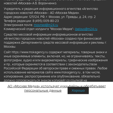
новостей «Москва» А.Б. Воронченко.
Учредитель и редакция информационного агентства «Агентство
городских новостей «Москва» - АО «Москва Медиа».
Адрес редакции: 125124, РФ, г. Москва, ул. Правды, д. 24, стр. 2
Телефон редакции: 8 (495) 009-80-23
Электронная почта:
mosmed@m24.ru
Коммерческий отдел холдинга "Москва Медиа"-
ibelous@m24.ru
Средство массовой информации информационное агентство
«Агентство городских новостей «Москва» создано при финансовой
поддержке Департамента средств массовой информации и рекламы г.
Москвы.
Сайт https://www.mskagency.ru содержит материалы, товарные знаки и
иные охраняемые элементы, включая, но, не ограничиваясь: тексты,
фотографии, аудио и/или видеоматериалы, графические изображения
и пр., которые охраняются в соответствии с законодательством
Российской Федерации об авторском праве и смежных правах. Любое
использование материалов сайта www.mskagency.ru , в том числе,
копирование, распространение или опубликование, обязательно
должно сопровождаться знаком копирайт со ссылкой на
правообладателя © АО «Москва Медиа», а также гиперссылкой на сайт
АО «Москва Медиа» использует куки-файлы и обрабатывает
www.mskagency.ru как на первоисточник информации. Переработка
персональные данные
Хорошо
материалов сайта www.mskagency.ru не допускается.
Пользовательское соглашение об использовании материалов
Агентства городских новостей «Москва»
Политика обработки персональных данных