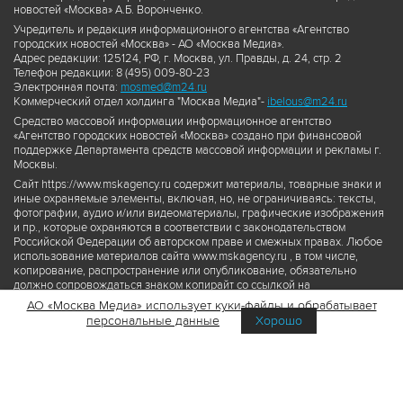
новостей «Москва» А.Б. Воронченко.
Учредитель и редакция информационного агентства «Агентство
городских новостей «Москва» - АО «Москва Медиа».
Адрес редакции: 125124, РФ, г. Москва, ул. Правды, д. 24, стр. 2
Телефон редакции: 8 (495) 009-80-23
Электронная почта:
mosmed@m24.ru
Коммерческий отдел холдинга "Москва Медиа"-
ibelous@m24.ru
Средство массовой информации информационное агентство
«Агентство городских новостей «Москва» создано при финансовой
поддержке Департамента средств массовой информации и рекламы г.
Москвы.
Сайт https://www.mskagency.ru содержит материалы, товарные знаки и
иные охраняемые элементы, включая, но, не ограничиваясь: тексты,
фотографии, аудио и/или видеоматериалы, графические изображения
и пр., которые охраняются в соответствии с законодательством
Российской Федерации об авторском праве и смежных правах. Любое
использование материалов сайта www.mskagency.ru , в том числе,
копирование, распространение или опубликование, обязательно
должно сопровождаться знаком копирайт со ссылкой на
правообладателя © АО «Москва Медиа», а также гиперссылкой на сайт
АО «Москва Медиа» использует куки-файлы и обрабатывает
www.mskagency.ru как на первоисточник информации. Переработка
персональные данные
Хорошо
материалов сайта www.mskagency.ru не допускается.
Пользовательское соглашение об использовании материалов
Агентства городских новостей «Москва»
Политика обработки персональных данных