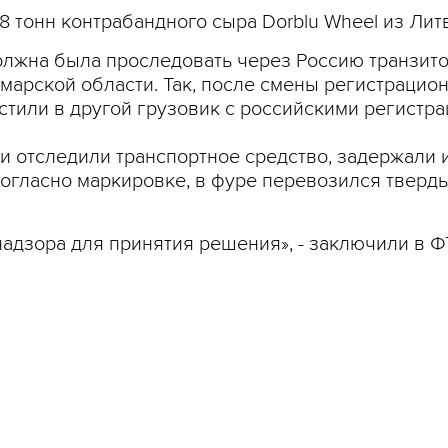
 тонн контрабандного сыра Dorblu Wheel из Литв
олжна была проследовать через Россию транзито
марской области. Так, после смены регистрацио
стили в другой грузовик с российскими регист
и отследили транспортное средство, задержали 
согласно маркировке, в фуре перевозился тверды
адзора для принятия решения», - заключили в Ф