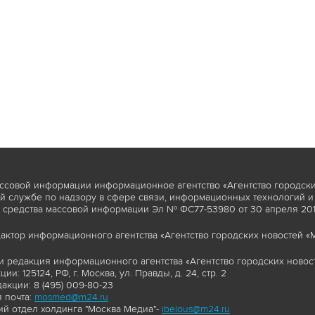
ссовой информации информационное агентство «Агентство городски
 службе по надзору в сфере связи, информационных технологий и
 средства массовой информации Эл № ФС77-53980 от 30 апреля 2013
актор информационного агентства «Агентство городских новостей «М
и редакция информационного агентства «Агентство городских новост
ии: 125124, РФ, г. Москва, ул. Правды, д. 24, стр. 2
акции: 8 (495) 009-80-23
 почта:
mosmed@m24.ru
й отдел холдинга "Москва Медиа"-
ibelous@m24.ru