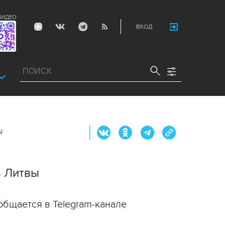
ВИДЕО
ВХОД
ы
з Литвы
общается в Telegram-канале