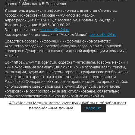
новостей «Москва» А.Б. Воронченко.
Учредитель и редакция информационного агентства «Агентство
городских новостей «Москва» - АО «Москва Медиа».
Адрес редакции: 125124, РФ, г. Москва, ул. Правды, д. 24, стр. 2
Телефон редакции: 8 (495) 009-80-23
Электронная почта:
mosmed@m24.ru
Коммерческий отдел холдинга "Москва Медиа"-
ibelous@m24.ru
Средство массовой информации информационное агентство
«Агентство городских новостей «Москва» создано при финансовой
поддержке Департамента средств массовой информации и рекламы г.
Москвы.
Сайт https://www.mskagency.ru содержит материалы, товарные знаки и
иные охраняемые элементы, включая, но, не ограничиваясь: тексты,
фотографии, аудио и/или видеоматериалы, графические изображения
и пр., которые охраняются в соответствии с законодательством
Российской Федерации об авторском праве и смежных правах. Любое
использование материалов сайта www.mskagency.ru , в том числе,
копирование, распространение или опубликование, обязательно
должно сопровождаться знаком копирайт со ссылкой на
правообладателя © АО «Москва Медиа», а также гиперссылкой на сайт
АО «Москва Медиа» использует куки-файлы и обрабатывает
www.mskagency.ru как на первоисточник информации. Переработка
персональные данные
Хорошо
материалов сайта www.mskagency.ru не допускается.
Пользовательское соглашение об использовании материалов
Агентства городских новостей «Москва»
Политика обработки персональных данных