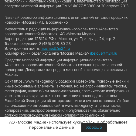
технологий и массовых коммуникаций. Свидетельство о регистрации
средства массовой информации Эл № ФС77-53980 от 30 апреля 2013
г.
Главный редактор информационного агентства «Агентство городских
новостей «Москва» А.Б. Воронченко.
Учредитель и редакция информационного агентства «Агентство
городских новостей «Москва» - АО «Москва Медиа».
Адрес редакции: 125124, РФ, г. Москва, ул. Правды, д. 24, стр. 2
Телефон редакции: 8 (495) 009-80-23
Электронная почта:
mosmed@m24.ru
Коммерческий отдел холдинга "Москва Медиа"-
ibelous@m24.ru
Средство массовой информации информационное агентство
«Агентство городских новостей «Москва» создано при финансовой
поддержке Департамента средств массовой информации и рекламы г.
Москвы.
Сайт https://www.mskagency.ru содержит материалы, товарные знаки и
иные охраняемые элементы, включая, но, не ограничиваясь: тексты,
фотографии, аудио и/или видеоматериалы, графические изображения
и пр., которые охраняются в соответствии с законодательством
Российской Федерации об авторском праве и смежных правах. Любое
использование материалов сайта www.mskagency.ru , в том числе,
копирование, распространение или опубликование, обязательно
должно сопровождаться знаком копирайт со ссылкой на
правообладателя © АО «Москва Медиа», а также гиперссылкой на сайт
АО «Москва Медиа» использует куки-файлы и обрабатывает
www.mskagency.ru как на первоисточник информации. Переработка
персональные данные
Хорошо
материалов сайта www.mskagency.ru не допускается.