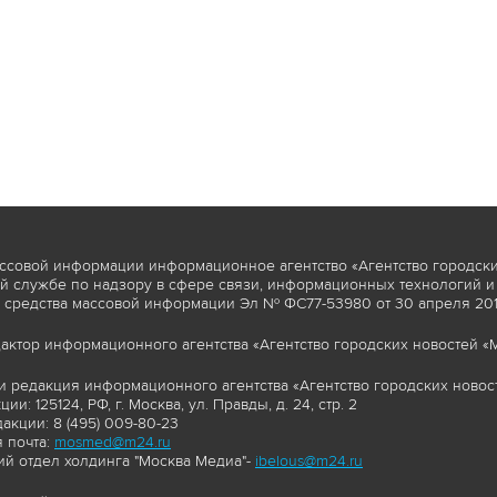
ссовой информации информационное агентство «Агентство городски
 службе по надзору в сфере связи, информационных технологий и
 средства массовой информации Эл № ФС77-53980 от 30 апреля 2013
актор информационного агентства «Агентство городских новостей «М
и редакция информационного агентства «Агентство городских новост
ии: 125124, РФ, г. Москва, ул. Правды, д. 24, стр. 2
акции: 8 (495) 009-80-23
 почта:
mosmed@m24.ru
й отдел холдинга "Москва Медиа"-
ibelous@m24.ru