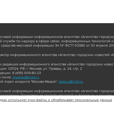
ссовой информации информационное агентство «Агентство городски
 службе по надзору в сфере связи, информационных технологий и
 средства массовой информации Эл № ФС77-53980 от 30 апреля 2013
актор информационного агентства «Агентство городских новостей «М
и редакция информационного агентства «Агентство городских новост
ии: 125124, РФ, г. Москва, ул. Правды, д. 24, стр. 2
акции: 8 (495) 009-80-23
 почта:
mosmed@m24.ru
й отдел холдинга "Москва Медиа"-
ibelous@m24.ru
ссовой информации информационное агентство «Агентство городски
поддержке Департамента средств массовой информации и рекламы 
диа» использует куки-файлы и обрабатывает персональные данные
//www.mskagency.ru содержит материалы, товарные знаки и иные охра
сь: тексты, фотографии, аудио и/или видеоматериалы, графические 
и с законодательством Российской Федерации об авторском праве 