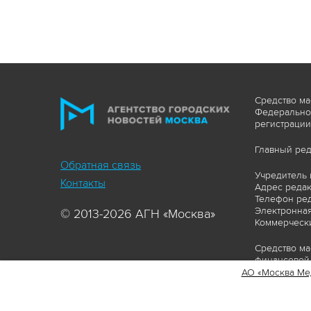
Средство ма
Федеральной
регистрации
Главный ред
Обратная связь
Учредитель 
Контакты
Адрес редакц
Телефон ред
Электронная
© 2013-2026 АГН «Москва»
Коммерчески
Средство ма
финансовой 
АО «Москва Ме
Сайт https:
ограничивая
соответстви