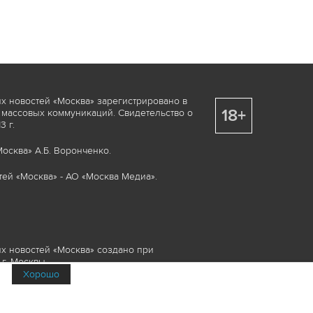
х новостей «Москва» зарегистрировано в
18+
 массовых коммуникаций. Свидетельство о
 г.
осква» А.Б. Воронченко.
ей «Москва» - АО «Москва Медиа».
х новостей «Москва» создано при
г. Москвы.
Хорошо
няемые элементы, включая, но, не
изображения и пр., которые охраняются в
и смежных правах. Любое использование