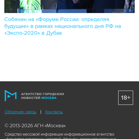
Собянин на «Форуме России: определяя
будущее» в рамках национального дня РФ на
«Экспо-2020» в Дубае
18+
Обратная связь
Контакты
© 2013-2026 АГН «Москва»
Средство массовой информации информационное агентство