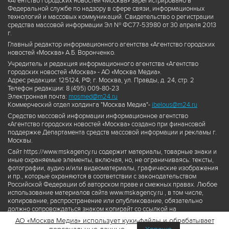
«Агентство городских новостей «Москва» зарегистрировано в
Федеральной службе по надзору в сфере связи, информационных
технологий и массовых коммуникаций. Свидетельство о регистрации
средства массовой информации Эл № ФС77-53980 от 30 апреля 2013
г.
Главный редактор информационного агентства «Агентство городских
новостей «Москва» А.Б. Воронченко.
Учредитель и редакция информационного агентства «Агентство
городских новостей «Москва» - АО «Москва Медиа».
Адрес редакции: 125124, РФ, г. Москва, ул. Правды, д. 24, стр. 2
Телефон редакции: 8 (495) 009-80-23
Электронная почта:
mosmed@m24.ru
Коммерческий отдел холдинга "Москва Медиа"-
ibelous@m24.ru
Средство массовой информации информационное агентство
«Агентство городских новостей «Москва» создано при финансовой
поддержке Департамента средств массовой информации и рекламы г.
Москвы.
Сайт https://www.mskagency.ru содержит материалы, товарные знаки и
иные охраняемые элементы, включая, но, не ограничиваясь: тексты,
фотографии, аудио и/или видеоматериалы, графические изображения
и пр., которые охраняются в соответствии с законодательством
Российской Федерации об авторском праве и смежных правах. Любое
использование материалов сайта www.mskagency.ru , в том числе,
копирование, распространение или опубликование, обязательно
должно сопровождаться знаком копирайт со ссылкой на
правообладателя © АО «Москва Медиа», а также гиперссылкой на сайт
АО «Москва Медиа» использует куки-файлы и обрабатывает
www.mskagency.ru как на первоисточник информации. Переработка