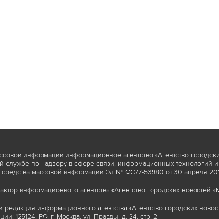
ссовой информации информационное агентство «Агентство городски
 службе по надзору в сфере связи, информационных технологий и
 средства массовой информации Эл № ФС77-53980 от 30 апреля 2013
актор информационного агентства «Агентство городских новостей «М
и редакция информационного агентства «Агентство городских новост
ии: 125124, РФ, г. Москва, ул. Правды, д. 24, стр. 2