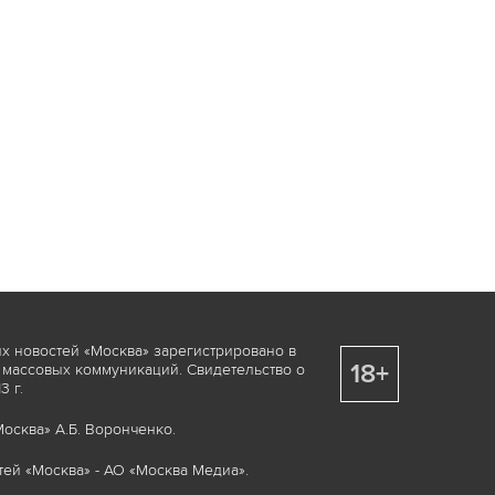
х новостей «Москва» зарегистрировано в
18+
 массовых коммуникаций. Свидетельство о
 г.
осква» А.Б. Воронченко.
ей «Москва» - АО «Москва Медиа».