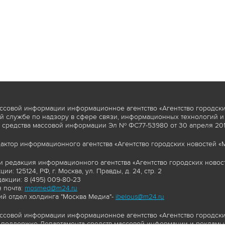
ссовой информации информационное агентство «Агентство городски
 службе по надзору в сфере связи, информационных технологий и
 средства массовой информации Эл № ФС77-53980 от 30 апреля 2013
актор информационного агентства «Агентство городских новостей «М
и редакция информационного агентства «Агентство городских новост
ии: 125124, РФ, г. Москва, ул. Правды, д. 24, стр. 2
акции: 8 (495) 009-80-23
 почта:
mosmed@m24.ru
й отдел холдинга "Москва Медиа"-
ibelous@m24.ru
ссовой информации информационное агентство «Агентство городски
поддержке Департамента средств массовой информации и рекламы 