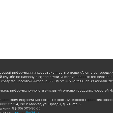
ссовой информации информационное агентство «Агентство городски
 службе по надзору в сфере связи, информационных технологий и
 средства массовой информации Эл № ФС77-53980 от 30 апреля 2013
актор информационного агентства «Агентство городских новостей «М
и редакция информационного агентства «Агентство городских новост
ии: 125124, РФ, г. Москва, ул. Правды, д. 24, стр. 2
акции: 8 (495) 009-80-23
 почта:
mosmed@m24.ru