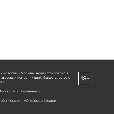
х новостей «Москва» зарегистрировано в
18+
 массовых коммуникаций. Свидетельство о
 г.
осква» А.Б. Воронченко.
ей «Москва» - АО «Москва Медиа».