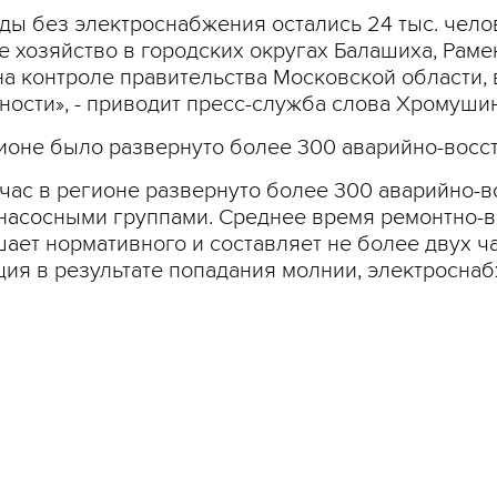
ы без электроснабжения остались 24 тыс. челов
 хозяйство в городских округах Балашиха, Раме
на контроле правительства Московской области,
ости», - приводит пресс-служба слова Хромушин
гионе было развернуто более 300 аварийно-восс
йчас в регионе развернуто более 300 аварийно-
асосными группами. Среднее время ремонтно-во
ет нормативного и составляет не более двух ча
ция в результате попадания молнии, электросна