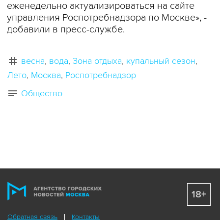
еженедельно актуализироваться на сайте
управления Роспотребнадзора по Москве», -
добавили в пресс-службе.
весна
вода
Зона отдыха
купальный сезон
Лето
Москва
Роспотребнадзор
Общество
18+
Обратная связь
Контакты