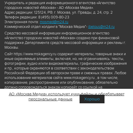
Учредитель и редакция информационного агентства «Агентство
городских новостей «Москва» - АО «Москва Медиа».
Адрес редакции: 125124, РФ, г. Москва, ул. Правды, д. 24, стр. 2
Телефон редакции: 8 (495) 009-80-23
Электронная почта:
mosmed@m24.ru
Коммерческий отдел холдинга "Москва Медиа"-
ibelous@m24.ru
Средство массовой информации информационное агентство
«Агентство городских новостей «Москва» создано при финансовой
поддержке Департамента средств массовой информации и рекламы г.
Москвы.
Сайт https://www.mskagency.ru содержит материалы, товарные знаки и
иные охраняемые элементы, включая, но, не ограничиваясь: тексты,
фотографии, аудио и/или видеоматериалы, графические изображения
и пр., которые охраняются в соответствии с законодательством
Российской Федерации об авторском праве и смежных правах. Любое
использование материалов сайта www.mskagency.ru , в том числе,
копирование, распространение или опубликование, обязательно
должно сопровождаться знаком копирайт со ссылкой на
правообладателя © АО «Москва Медиа», а также гиперссылкой на сайт
АО «Москва Медиа» использует куки-файлы и обрабатывает
www.mskagency.ru как на первоисточник информации. Переработка
персональные данные
Хорошо
материалов сайта www.mskagency.ru не допускается.
Пользовательское соглашение об использовании материалов
Агентства городских новостей «Москва»
Политика обработки персональных данных