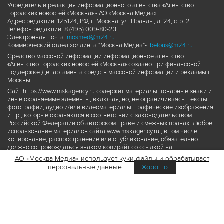
Учредитель и редакция информационного агентства «Агентство
городских новостей «Москва» - АО «Москва Медиа».
Адрес редакции: 125124, РФ, г. Москва, ул. Правды, д. 24, стр. 2
Телефон редакции: 8 (495) 009-80-23
Электронная почта:
mosmed@m24.ru
Коммерческий отдел холдинга "Москва Медиа"-
ibelous@m24.ru
Средство массовой информации информационное агентство
«Агентство городских новостей «Москва» создано при финансовой
поддержке Департамента средств массовой информации и рекламы г.
Москвы.
Сайт https://www.mskagency.ru содержит материалы, товарные знаки и
иные охраняемые элементы, включая, но, не ограничиваясь: тексты,
фотографии, аудио и/или видеоматериалы, графические изображения
и пр., которые охраняются в соответствии с законодательством
Российской Федерации об авторском праве и смежных правах. Любое
использование материалов сайта www.mskagency.ru , в том числе,
копирование, распространение или опубликование, обязательно
должно сопровождаться знаком копирайт со ссылкой на
правообладателя © АО «Москва Медиа», а также гиперссылкой на сайт
АО «Москва Медиа» использует куки-файлы и обрабатывает
www.mskagency.ru как на первоисточник информации. Переработка
персональные данные
Хорошо
материалов сайта www.mskagency.ru не допускается.
Пользовательское соглашение об использовании материалов
Агентства городских новостей «Москва»
Политика обработки персональных данных