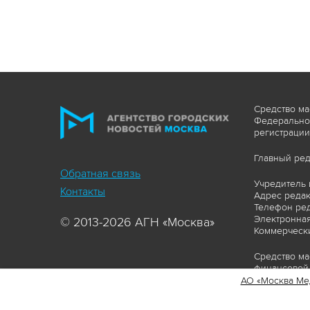
Средство ма
Федеральной
регистрации
Главный ред
Обратная связь
Учредитель 
Контакты
Адрес редакц
Телефон ред
Электронная
© 2013-2026 АГН «Москва»
Коммерчески
Средство ма
финансовой 
АО «Москва Ме
Сайт https:
ограничивая