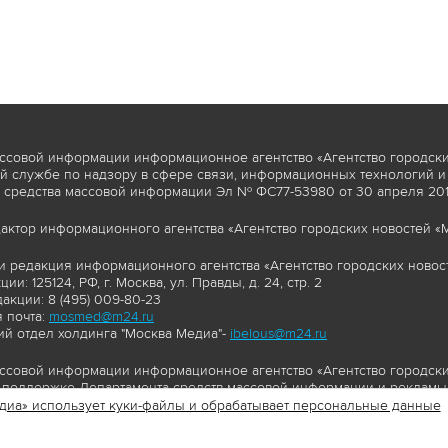
ссовой информации информационное агентство «Агентство городски
 службе по надзору в сфере связи, информационных технологий и
 средства массовой информации Эл № ФС77-53980 от 30 апреля 2013
актор информационного агентства «Агентство городских новостей «М
и редакция информационного агентства «Агентство городских новост
ии: 125124, РФ, г. Москва, ул. Правды, д. 24, стр. 2
акции: 8 (495) 009-80-23
 почта:
mosmed@m24.ru
й отдел холдинга "Москва Медиа"-
ibelous@m24.ru
ссовой информации информационное агентство «Агентство городски
поддержке Департамента средств массовой информации и рекламы 
диа» использует куки-файлы и обрабатывает персональные данные
//www.mskagency.ru содержит материалы, товарные знаки и иные охра
сь: тексты, фотографии, аудио и/или видеоматериалы, графические 