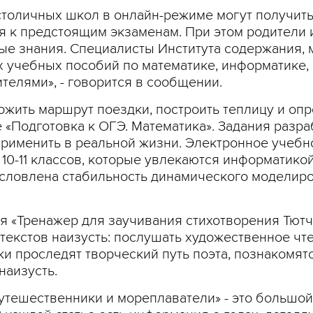
столичных школ в онлайн-режиме могут получит
ся к предстоящим экзаменам. При этом родители
ые знания. Специалисты Института содержания, 
учебных пособий по математике, информатике, 
телями», - говорится в сообщении.
ложить маршрут поездки, построить теплицу и оп
«Подготовка к ОГЭ. Математика». Задания разра
рименить в реальной жизни. Электронное учебн
10-11 классов, которые увлекаются информатикой
условлена стабильность динамического моделиро
ия «Тренажер для заучивания стихотворения Тютч
текстов наизусть: послушать художественное чте
и проследят творческий путь поэта, познакомятс
наизусть.
утешественники и мореплаватели» - это большой