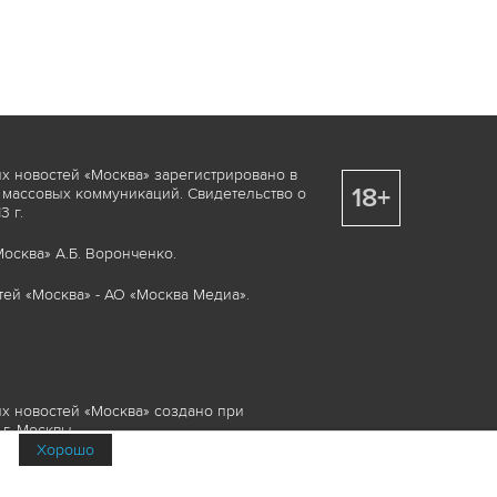
х новостей «Москва» зарегистрировано в
18+
 массовых коммуникаций. Свидетельство о
 г.
осква» А.Б. Воронченко.
ей «Москва» - АО «Москва Медиа».
х новостей «Москва» создано при
г. Москвы.
Хорошо
няемые элементы, включая, но, не
изображения и пр., которые охраняются в