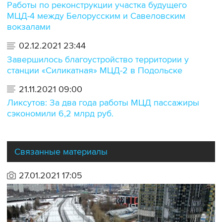
Работы по реконструкции участка будущего
МЦД-4 между Белорусским и Савеловским
вокзалами
02.12.2021 23:44
Завершилось благоустройство территории у
станции «Силикатная» МЦД-2 в Подольске
21.11.2021 09:00
Ликсутов: За два года работы МЦД пассажиры
сэкономили 6,2 млрд руб.
Связанные материалы
27.01.2021 17:05