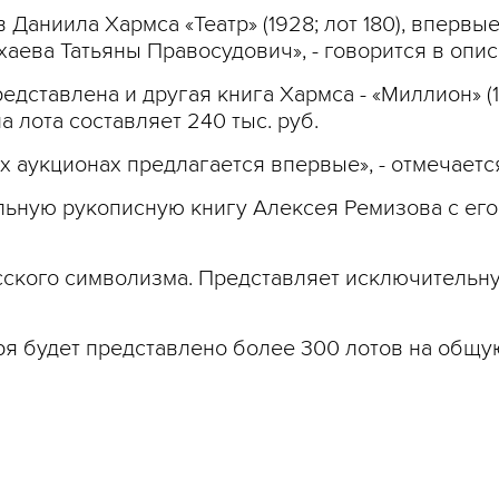
 Даниила Хармса «Театр» (1928; лот 180), впервы
ева Татьяны Правосудович», - говорится в опис
едставлена и другая книга Хармса - «Миллион» (1
а лота составляет 240 тыс. руб.
 аукционах предлагается впервые», - отмечается
льную рукописную книгу Алексея Ремизова с его 
усского символизма. Представляет исключитель
ря будет представлено более 300 лотов на общу