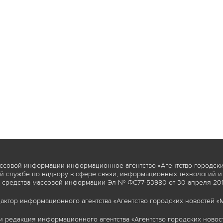
ссовой информации информационное агентство «Агентство городски
 службе по надзору в сфере связи, информационных технологий и
 средства массовой информации Эл № ФС77-53980 от 30 апреля 2013
актор информационного агентства «Агентство городских новостей «М
и редакция информационного агентства «Агентство городских новост