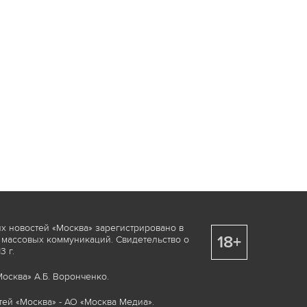
х новостей «Москва» зарегистрировано в
18+
 массовых коммуникаций. Свидетельство о
 г.
осква» А.Б. Воронченко.
ей «Москва» - АО «Москва Медиа».