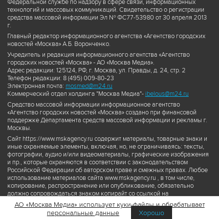
Федеральной службе по надзору в сфере связи, информационных
технологий и массовых коммуникаций. Свидетельство о регистрации
средства массовой информации Эл № ФС77-53980 от 30 апреля 2013
г.
Главный редактор информационного агентства «Агентство городских
новостей «Москва» А.Б. Воронченко.
Учредитель и редакция информационного агентства «Агентство
городских новостей «Москва» - АО «Москва Медиа».
Адрес редакции: 125124, РФ, г. Москва, ул. Правды, д. 24, стр. 2
Телефон редакции: 8 (495) 009-80-23
Электронная почта:
mosmed@m24.ru
Коммерческий отдел холдинга "Москва Медиа"-
ibelous@m24.ru
Средство массовой информации информационное агентство
«Агентство городских новостей «Москва» создано при финансовой
поддержке Департамента средств массовой информации и рекламы г.
Москвы.
Сайт https://www.mskagency.ru содержит материалы, товарные знаки и
иные охраняемые элементы, включая, но, не ограничиваясь: тексты,
фотографии, аудио и/или видеоматериалы, графические изображения
и пр., которые охраняются в соответствии с законодательством
Российской Федерации об авторском праве и смежных правах. Любое
использование материалов сайта www.mskagency.ru , в том числе,
копирование, распространение или опубликование, обязательно
должно сопровождаться знаком копирайт со ссылкой на
правообладателя © АО «Москва Медиа», а также гиперссылкой на сайт
АО «Москва Медиа» использует куки-файлы и обрабатывает
www.mskagency.ru как на первоисточник информации. Переработка
персональные данные
Хорошо
материалов сайта www.mskagency.ru не допускается.