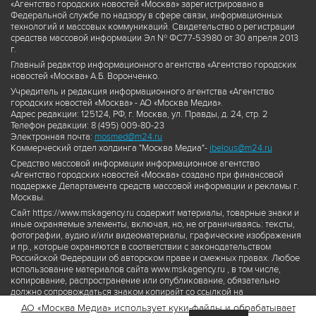
«Агентство городских новостей «Москва» зарегистрировано в
Федеральной службе по надзору в сфере связи, информационных
технологий и массовых коммуникаций. Свидетельство о регистрации
средства массовой информации Эл № ФС77-53980 от 30 апреля 2013
г.
Главный редактор информационного агентства «Агентство городских
новостей «Москва» А.Б. Воронченко.
Учредитель и редакция информационного агентства «Агентство
городских новостей «Москва» - АО «Москва Медиа».
Адрес редакции: 125124, РФ, г. Москва, ул. Правды, д. 24, стр. 2
Телефон редакции: 8 (495) 009-80-23
Электронная почта:
mosmed@m24.ru
Коммерческий отдел холдинга "Москва Медиа"-
ibelous@m24.ru
Средство массовой информации информационное агентство
«Агентство городских новостей «Москва» создано при финансовой
поддержке Департамента средств массовой информации и рекламы г.
Москвы.
Сайт https://www.mskagency.ru содержит материалы, товарные знаки и
иные охраняемые элементы, включая, но, не ограничиваясь: тексты,
фотографии, аудио и/или видеоматериалы, графические изображения
и пр., которые охраняются в соответствии с законодательством
Российской Федерации об авторском праве и смежных правах. Любое
использование материалов сайта www.mskagency.ru , в том числе,
копирование, распространение или опубликование, обязательно
должно сопровождаться знаком копирайт со ссылкой на
правообладателя © АО «Москва Медиа», а также гиперссылкой на сайт
АО «Москва Медиа» использует куки-файлы и обрабатывает
www.mskagency.ru как на первоисточник информации. Переработка