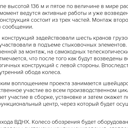
е высотой 136 м и пятое по величине в мире ра
момент ведутся активные работы и уже возведе
онструкция состоит из трех частей. Монтаж втор
 в сообщении.
х конструкций задействовали шесть кранов грузо
 участвовали в подъеме стыковочных элементов.
венной за монтаж, на самоходных телескопичес
тмечается, что после того как будут возведены 
огичных конструкций с левой стороны. Впоследст
утренний обода колеса.
еским воплощением проекта занимается швейцар
ственное участие во всем производственном цикл
ет участие в сборке, установке и затем окажет 
нкциональный центр, через который будет осущ
 входа ВДНХ. Колесо обозрения будет оборудова