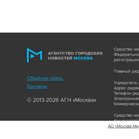
Средство ма
Федеральной
регистрации
Главный ред
Обратная связь
Учредитель 
Контакты
Адрес редакц
Телефон ред
Электронная
© 2013-2026 АГН «Москва»
Коммерчески
Средство ма
финансовой 
АО «Москва Ме
Сайт https:
ограничивая