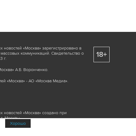
х новостей «Москва» зарегистрировано в
18+
 массовых коммуникаций. Свидетельство о
 г.
осква» А.Б. Воронченко.
ей «Москва» - АО «Москва Медиа».
х новостей «Москва» создано при
г. Москвы.
Хорошо
няемые элементы, включая, но, не
изображения и пр., которые охраняются в