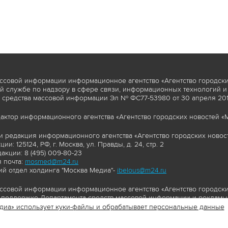
ссовой информации информационное агентство «Агентство городски
 службе по надзору в сфере связи, информационных технологий и
 средства массовой информации Эл № ФС77-53980 от 30 апреля 2013
актор информационного агентства «Агентство городских новостей «М
и редакция информационного агентства «Агентство городских новост
ии: 125124, РФ, г. Москва, ул. Правды, д. 24, стр. 2
акции: 8 (495) 009-80-23
 почта:
mosmed@m24.ru
й отдел холдинга "Москва Медиа"-
ibelous@m24.ru
ссовой информации информационное агентство «Агентство городски
поддержке Департамента средств массовой информации и рекламы 
диа» использует куки-файлы и обрабатывает персональные данные
//www.mskagency.ru содержит материалы, товарные знаки и иные охра
сь: тексты, фотографии, аудио и/или видеоматериалы, графические 