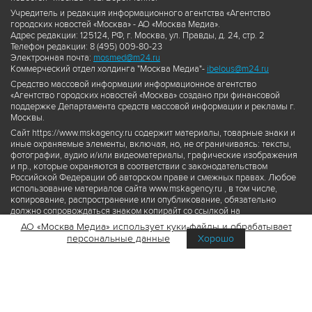
Учредитель и редакция информационного агентства «Агентство
городских новостей «Москва» - АО «Москва Медиа».
Адрес редакции: 125124, РФ, г. Москва, ул. Правды, д. 24, стр. 2
Телефон редакции: 8 (495) 009-80-23
Электронная почта:
mosmed@m24.ru
Коммерческий отдел холдинга "Москва Медиа"-
ibelous@m24.ru
Средство массовой информации информационное агентство
«Агентство городских новостей «Москва» создано при финансовой
поддержке Департамента средств массовой информации и рекламы г.
Москвы.
Сайт https://www.mskagency.ru содержит материалы, товарные знаки и
иные охраняемые элементы, включая, но, не ограничиваясь: тексты,
фотографии, аудио и/или видеоматериалы, графические изображения
и пр., которые охраняются в соответствии с законодательством
Российской Федерации об авторском праве и смежных правах. Любое
использование материалов сайта www.mskagency.ru , в том числе,
копирование, распространение или опубликование, обязательно
должно сопровождаться знаком копирайт со ссылкой на
правообладателя © АО «Москва Медиа», а также гиперссылкой на сайт
АО «Москва Медиа» использует куки-файлы и обрабатывает
www.mskagency.ru как на первоисточник информации. Переработка
персональные данные
Хорошо
материалов сайта www.mskagency.ru не допускается.
Пользовательское соглашение об использовании материалов
Агентства городских новостей «Москва»
Политика обработки персональных данных