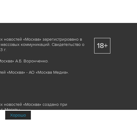
х новостей «Москва» зарегистрировано в
18+
 массовых коммуникаций. Свидетельство о
 г.
осква» А.Б. Воронченко.
ей «Москва» - АО «Москва Медиа».
х новостей «Москва» создано при
г. Москвы.
Хорошо
няемые элементы, включая, но, не
изображения и пр., которые охраняются в
и смежных правах. Любое использование
ие или опубликование, обязательно должно