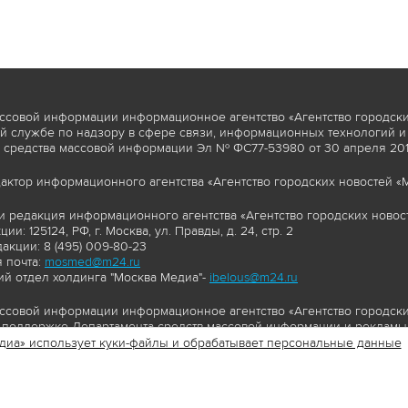
ссовой информации информационное агентство «Агентство городски
 службе по надзору в сфере связи, информационных технологий и
 средства массовой информации Эл № ФС77-53980 от 30 апреля 2013
актор информационного агентства «Агентство городских новостей «М
и редакция информационного агентства «Агентство городских новост
ии: 125124, РФ, г. Москва, ул. Правды, д. 24, стр. 2
акции: 8 (495) 009-80-23
 почта:
mosmed@m24.ru
й отдел холдинга "Москва Медиа"-
ibelous@m24.ru
ссовой информации информационное агентство «Агентство городски
поддержке Департамента средств массовой информации и рекламы 
диа» использует куки-файлы и обрабатывает персональные данные
//www.mskagency.ru содержит материалы, товарные знаки и иные охра
сь: тексты, фотографии, аудио и/или видеоматериалы, графические 
и с законодательством Российской Федерации об авторском праве 
сайта www.mskagency.ru , в том числе, копирование, распространен