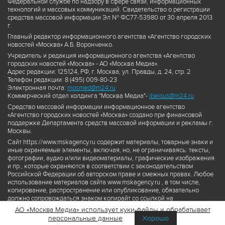
Федеральной службе по надзору в сфере связи, информационных
технологий и массовых коммуникаций. Свидетельство о регистрации
средства массовой информации Эл № ФС77-53980 от 30 апреля 2013
г.
Главный редактор информационного агентства «Агентство городских
новостей «Москва» А.Б. Воронченко.
Учредитель и редакция информационного агентства «Агентство
городских новостей «Москва» - АО «Москва Медиа».
Адрес редакции: 125124, РФ, г. Москва, ул. Правды, д. 24, стр. 2
Телефон редакции: 8 (495) 009-80-23
Электронная почта:
mosmed@m24.ru
Коммерческий отдел холдинга "Москва Медиа"-
ibelous@m24.ru
Средство массовой информации информационное агентство
«Агентство городских новостей «Москва» создано при финансовой
поддержке Департамента средств массовой информации и рекламы г.
Москвы.
Сайт https://www.mskagency.ru содержит материалы, товарные знаки и
иные охраняемые элементы, включая, но, не ограничиваясь: тексты,
фотографии, аудио и/или видеоматериалы, графические изображения
и пр., которые охраняются в соответствии с законодательством
Российской Федерации об авторском праве и смежных правах. Любое
использование материалов сайта www.mskagency.ru , в том числе,
копирование, распространение или опубликование, обязательно
должно сопровождаться знаком копирайт со ссылкой на
правообладателя © АО «Москва Медиа», а также гиперссылкой на сайт
АО «Москва Медиа» использует куки-файлы и обрабатывает
www.mskagency.ru как на первоисточник информации. Переработка
персональные данные
Хорошо
материалов сайта www.mskagency.ru не допускается.