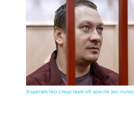
Ходатайство следствия об аресте экс-пол