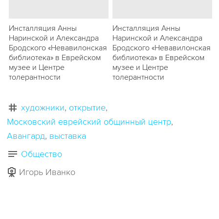
Инсталляция Анны
Инсталляция Анны
Наринской и Александра
Наринской и Александра
Бродского «Невавилонская
Бродского «Невавилонская
библиотека» в Еврейском
библиотека» в Еврейском
музее и Центре
музее и Центре
толерантности
толерантности
художники
открытие
Московский еврейский общинный центр
Авангард
выставка
Общество
Игорь Иванко