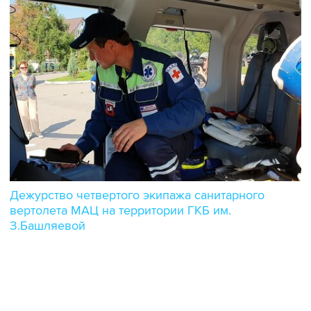
Дежурство четвертого экипажа санитарного
вертолета МАЦ на территории ГКБ им.
З.Башляевой