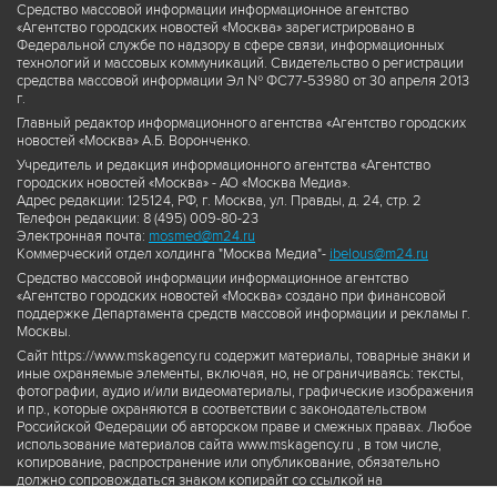
Средство массовой информации информационное агентство
«Агентство городских новостей «Москва» зарегистрировано в
Федеральной службе по надзору в сфере связи, информационных
технологий и массовых коммуникаций. Свидетельство о регистрации
средства массовой информации Эл № ФС77-53980 от 30 апреля 2013
г.
Главный редактор информационного агентства «Агентство городских
новостей «Москва» А.Б. Воронченко.
Учредитель и редакция информационного агентства «Агентство
городских новостей «Москва» - АО «Москва Медиа».
Адрес редакции: 125124, РФ, г. Москва, ул. Правды, д. 24, стр. 2
Телефон редакции: 8 (495) 009-80-23
Электронная почта:
mosmed@m24.ru
Коммерческий отдел холдинга "Москва Медиа"-
ibelous@m24.ru
Средство массовой информации информационное агентство
«Агентство городских новостей «Москва» создано при финансовой
поддержке Департамента средств массовой информации и рекламы г.
Москвы.
Сайт https://www.mskagency.ru содержит материалы, товарные знаки и
иные охраняемые элементы, включая, но, не ограничиваясь: тексты,
фотографии, аудио и/или видеоматериалы, графические изображения
и пр., которые охраняются в соответствии с законодательством
Российской Федерации об авторском праве и смежных правах. Любое
использование материалов сайта www.mskagency.ru , в том числе,
копирование, распространение или опубликование, обязательно
должно сопровождаться знаком копирайт со ссылкой на